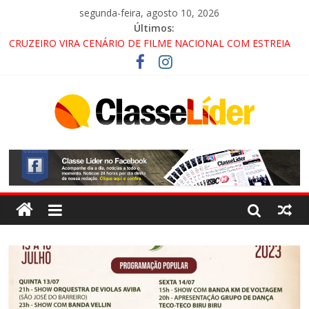
segunda-feira, agosto 10, 2026
Últimos:
CRUZEIRO VIRA CENÁRIO DE FILME NACIONAL COM ESTREIA
PREVISTA PARA 2027!
“HÁ PRESENÇA DO COMANDO VERMELHO NO VALE”, AFIRMA
PROMOTOR DO GAECO
ACESSO À APARECIDA NA DUTRA SERÁ BLOQUEADO NO FIM
DE SEMANA; MOTORISTAS DEVEM USAR ROTAS
ALTERNATIVAS
LORENA, PINDAMONHANGABA E QUELUZ NA RETA FINAL
PELA FÁBRICA DA COCA-COLA!