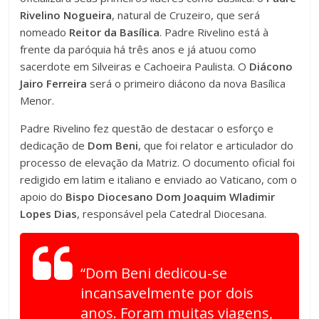
Rivelino Nogueira
, natural de Cruzeiro, que será
nomeado
Reitor da Basílica
. Padre Rivelino está à
frente da paróquia há três anos e já atuou como
sacerdote em Silveiras e Cachoeira Paulista. O
Diácono
Jairo Ferreira
será o primeiro diácono da nova Basílica
Menor.
Padre Rivelino fez questão de destacar o esforço e
dedicação de
Dom Beni
, que foi relator e articulador do
processo de elevação da Matriz. O documento oficial foi
redigido em latim e italiano e enviado ao Vaticano, com o
apoio do
Bispo Diocesano Dom Joaquim Wladimir
Lopes Dias
, responsável pela Catedral Diocesana.
“Dom Beni dedicou-se
incansavelmente por dois
anos. Foram muitas viagens,