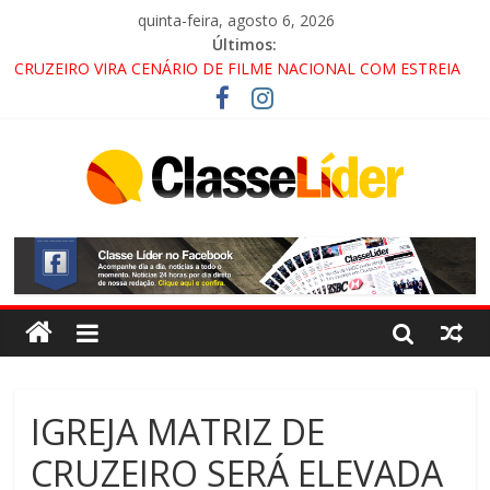
quinta-feira, agosto 6, 2026
Últimos:
CRUZEIRO VIRA CENÁRIO DE FILME NACIONAL COM ESTREIA
PREVISTA PARA 2027!
“HÁ PRESENÇA DO COMANDO VERMELHO NO VALE”, AFIRMA
PROMOTOR DO GAECO
ACESSO À APARECIDA NA DUTRA SERÁ BLOQUEADO NO FIM
DE SEMANA; MOTORISTAS DEVEM USAR ROTAS
ALTERNATIVAS
LORENA, PINDAMONHANGABA E QUELUZ NA RETA FINAL
PELA FÁBRICA DA COCA-COLA!
IGREJA MATRIZ DE
CRUZEIRO SERÁ ELEVADA