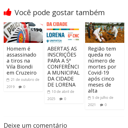
Você pode gostar também
Homem é
ABERTAS AS
Região tem
assassinado
INSCRIÇÕES
queda no
a tiros na
PARA A 5ª
número de
Vila Biondi
CONFERÊNCI
mortes por
em Cruzeiro
A MUNICIPAL
Covid-19
DA CIDADE
após cinco
21 de outubro de
DE LORENA
meses de
2019
0
alta
10 de abril de
5 de julho de
2025
0
2021
0
Deixe um comentário