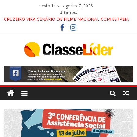
sexta-feira, agosto 7, 2026
Últimos:
CRUZEIRO VIRA CENÁRIO DE FILME NACIONAL COM ESTREIA
PREVISTA PARA 2027!
“HÁ PRESENÇA DO COMANDO VERMELHO NO VALE”, AFIRMA
PROMOTOR DO GAECO
ACESSO À APARECIDA NA DUTRA SERÁ BLOQUEADO NO FIM
DE SEMANA; MOTORISTAS DEVEM USAR ROTAS
ALTERNATIVAS
LORENA, PINDAMONHANGABA E QUELUZ NA RETA FINAL
PELA FÁBRICA DA COCA-COLA!