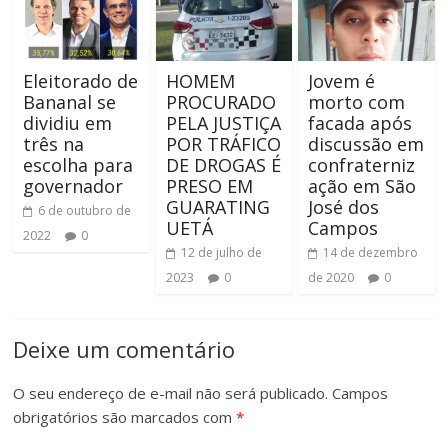
Eleitorado de
HOMEM
Jovem é
Bananal se
PROCURADO
morto com
dividiu em
PELA JUSTIÇA
facada após
três na
POR TRÁFICO
discussão em
escolha para
DE DROGAS É
confraterniz
governador
PRESO EM
ação em São
GUARATING
José dos
6 de outubro de
UETÁ
Campos
2022
0
12 de julho de
14 de dezembro
2023
0
de 2020
0
Deixe um comentário
O seu endereço de e-mail não será publicado.
Campos
obrigatórios são marcados com
*