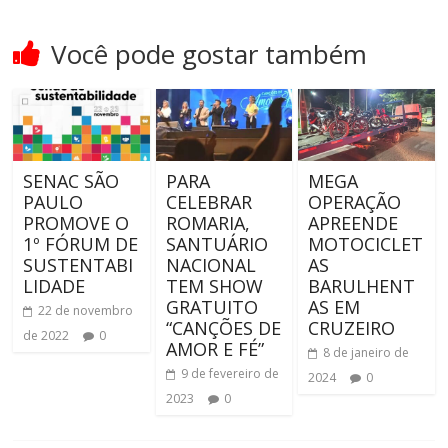
Você pode gostar também
SENAC SÃO
PARA
MEGA
PAULO
CELEBRAR
OPERAÇÃO
PROMOVE O
ROMARIA,
APREENDE
1º FÓRUM DE
SANTUÁRIO
MOTOCICLET
SUSTENTABI
NACIONAL
AS
LIDADE
TEM SHOW
BARULHENT
GRATUITO
AS EM
22 de novembro
“CANÇÕES DE
CRUZEIRO
de 2022
0
AMOR E FÉ”
8 de janeiro de
9 de fevereiro de
2024
0
2023
0