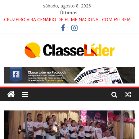
sábado, agosto 8, 2026
Últimos:
CRUZEIRO VIRA CENÁRIO DE FILME NACIONAL COM ESTREIA
PREVISTA PARA 2027!
“HÁ PRESENÇA DO COMANDO VERMELHO NO VALE”, AFIRMA
PROMOTOR DO GAECO
ACESSO À APARECIDA NA DUTRA SERÁ BLOQUEADO NO FIM
DE SEMANA; MOTORISTAS DEVEM USAR ROTAS
ALTERNATIVAS
LORENA, PINDAMONHANGABA E QUELUZ NA RETA FINAL
PELA FÁBRICA DA COCA-COLA!