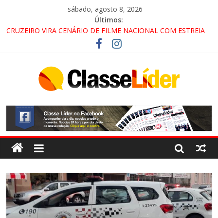
sábado, agosto 8, 2026
Últimos:
CRUZEIRO VIRA CENÁRIO DE FILME NACIONAL COM ESTREIA
PREVISTA PARA 2027!
“HÁ PRESENÇA DO COMANDO VERMELHO NO VALE”, AFIRMA
PROMOTOR DO GAECO
ACESSO À APARECIDA NA DUTRA SERÁ BLOQUEADO NO FIM
DE SEMANA; MOTORISTAS DEVEM USAR ROTAS
ALTERNATIVAS
LORENA, PINDAMONHANGABA E QUELUZ NA RETA FINAL
PELA FÁBRICA DA COCA-COLA!