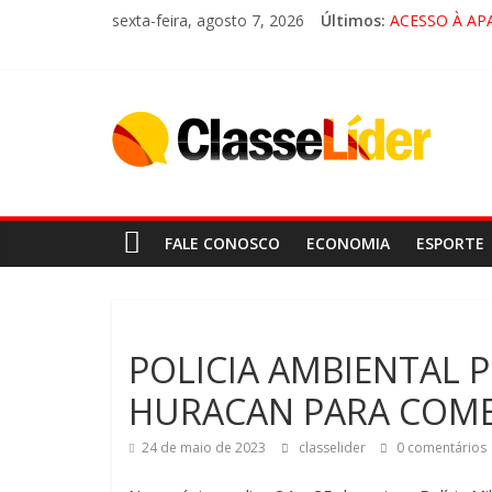
sexta-feira, agosto 7, 2026
Últimos:
ACESSO À AP
🚨 LORENA, 
CRUZEIRO VI
“HÁ PRESEN
FALE CONOSCO
ECONOMIA
ESPORTE
POLICIA AMBIENTAL
HURACAN PARA COMB
24 de maio de 2023
classelider
0 comentários