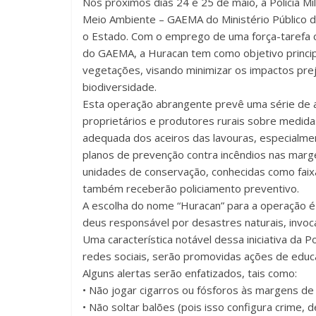
Nos próximos dias 24 e 25 de maio, a Polícia Mi
Meio Ambiente – GAEMA do Ministério Público d
o Estado. Com o emprego de uma força-tarefa co
do GAEMA, a Huracan tem como objetivo princip
vegetações, visando minimizar os impactos prej
biodiversidade.
Esta operação abrangente prevê uma série de a
proprietários e produtores rurais sobre medid
adequada dos aceiros das lavouras, especialm
planos de prevenção contra incêndios nas marg
unidades de conservação, conhecidas como faixa
também receberão policiamento preventivo.
A escolha do nome “Huracan” para a operação é 
deus responsável por desastres naturais, invo
Uma característica notável dessa iniciativa da 
redes sociais, serão promovidas ações de educa
Alguns alertas serão enfatizados, tais como:
• Não jogar cigarros ou fósforos às margens de
• Não soltar balões (pois isso configura crime, 