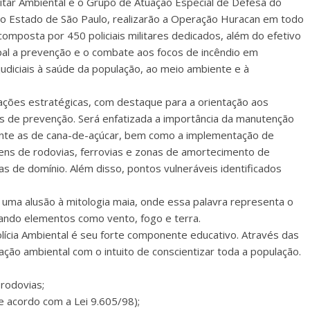
litar Ambiental e o Grupo de Atuação Especial de Defesa do
o Estado de São Paulo, realizarão a Operação Huracan em todo
mposta por 450 policiais militares dedicados, além do efetivo
al a prevenção e o combate aos focos de incêndio em
udiciais à saúde da população, ao meio ambiente e à
ções estratégicas, com destaque para a orientação aos
as de prevenção. Será enfatizada a importância da manutenção
ente as de cana-de-açúcar, bem como a implementação de
ens de rodovias, ferrovias e zonas de amortecimento de
s de domínio. Além disso, pontos vulneráveis identificados
uma alusão à mitologia maia, onde essa palavra representa o
cando elementos como vento, fogo e terra.
Polícia Ambiental é seu forte componente educativo. Através das
ção ambiental com o intuito de conscientizar toda a população.
 rodovias;
de acordo com a Lei 9.605/98);