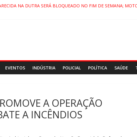
ARECIDA NA DUTRA SERÁ BLOQUEADO NO FIM DE SEMANA; MOTO
PINDAMONHANGABA E QUELUZ NA RETA FINAL PELA FÁBRICA DA 
RA CENÁRIO DE FILME NACIONAL COM ESTREIA PREVISTA PARA 202
ÇA DO COMANDO VERMELHO NO VALE”, AFIRMA PROMOTOR DO G
EVENTOS
INDÚSTRIA
POLICIAL
POLÍTICA
SAÚDE
 PROMOVE A OPERAÇÃO
ATE A INCÊNDIOS