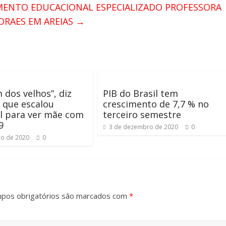
ENTO EDUCACIONAL ESPECIALIZADO PROFESSORA
ORAES EM AREIAS
→
 dos velhos”, diz
PIB do Brasil tem
que escalou
crescimento de 7,7 % no
l para ver mãe com
terceiro semestre
9
3 de dezembro de 2020
0
ho de 2020
0
pos obrigatórios são marcados com
*