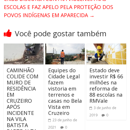
ESCOLAS E FAZ APELO PELA PROTEÇÃO DOS
POVOS INDÍGENAS EM APARECIDA
→
Você pode gostar também
CAMINHÃO
Equipes do
Estado deve
COLIDE COM
Cidade Legal
investir R$ 66
MURO DE
fazem
milhões na
RESIDÊNCIA
vistoria em
reforma de
EM
terrenos e
88 escolas na
CRUZEIRO
casas no Bela
RMVale
APÓS
Vista em
3 de junho de
INCIDENTE
Cruzeiro
2019
0
NA VILA
23 de junho de
BATISTA
2021
0