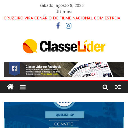
sábado, agosto 8, 2026
Últimos:
CRUZEIRO VIRA CENÁRIO DE FILME NACIONAL COM ESTREIA
PREVISTA PARA 2027!
“HÁ PRESENÇA DO COMANDO VERMELHO NO VALE”, AFIRMA
PROMOTOR DO GAECO
ACESSO À APARECIDA NA DUTRA SERÁ BLOQUEADO NO FIM
DE SEMANA; MOTORISTAS DEVEM USAR ROTAS
ALTERNATIVAS
LORENA, PINDAMONHANGABA E QUELUZ NA RETA FINAL
PELA FÁBRICA DA COCA-COLA!