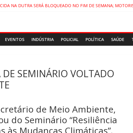
ECIDA NA DUTRA SERÁ BLOQUEADO NO FIM DE SEMANA; MOTORI
NDAMONHANGABA E QUELUZ NA RETA FINAL PELA FÁBRICA DA COC
CENÁRIO DE FILME NACIONAL COM ESTREIA PREVISTA PARA 2027!
DO COMANDO VERMELHO NO VALE”, AFIRMA PROMOTOR DO GAE
EVENTOS
INDÚSTRIA
POLICIAL
POLÍTICA
SAÚDE
A DE SEMINÁRIO VOLTADO
TE
Secretário de Meio Ambiente,
ou do Seminário “Resiliência
as às Mudanças Climáticas”.