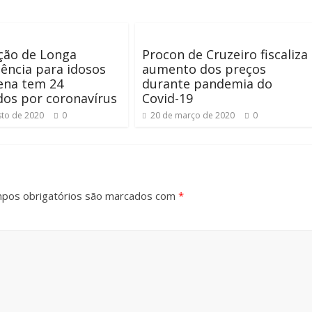
ição de Longa
Procon de Cruzeiro fiscaliza
ência para idosos
aumento dos preços
ena tem 24
durante pandemia do
dos por coronavírus
Covid-19
sto de 2020
0
20 de março de 2020
0
pos obrigatórios são marcados com
*