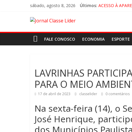
sábado, agosto 8, 2026
Últimos:
ACESSO À APAR
🚨 LORENA, PI
CRUZEIRO VIRA 
“HÁ PRESENÇA 
FALE CONOSCO
ECONOMIA
ESPORTE
LAVRINHAS PARTICIP
PARA O MEIO AMBIEN
17 de abril de 2023
classelider
0 comentários
Na sexta-feira (14), o 
José Henrique, particip
dos Municípios Paulist