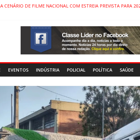
INDAMONHANGABA E QUELUZ NA RETA FINAL PELA FÁBRICA DA 
RA CENÁRIO DE FILME NACIONAL COM ESTREIA PREVISTA PARA 202
ÇA DO COMANDO VERMELHO NO VALE”, AFIRMA PROMOTOR DO G
ARECIDA NA DUTRA SERÁ BLOQUEADO NO FIM DE SEMANA; MOTO
E
EVENTOS
INDÚSTRIA
POLICIAL
POLÍTICA
SAÚDE