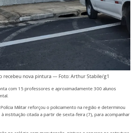
 recebeu nova pintura — Foto: Arthur Stabile/g1
conta com 15 professores e aproximadamente 300 alunos
tal.
olícia Militar reforçou o policiamento na região e determinou
 instituição citada a partir de sexta-feira (7), para acompanhar
ação no colégio com manutenção, pintura e reparos na estrutura