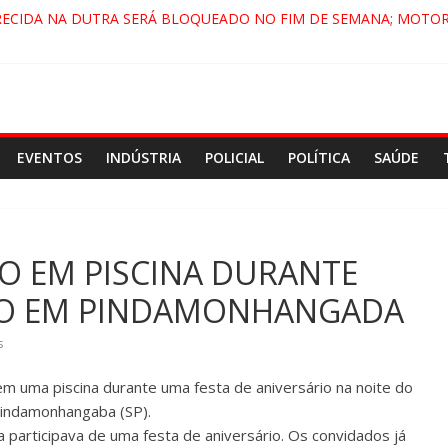
RECIDA NA DUTRA SERÁ BLOQUEADO NO FIM DE SEMANA; MOTOR
INDAMONHANGABA E QUELUZ NA RETA FINAL PELA FÁBRICA DA C
 CENÁRIO DE FILME NACIONAL COM ESTREIA PREVISTA PARA 2027
 DO COMANDO VERMELHO NO VALE”, AFIRMA PROMOTOR DO GA
EVENTOS
INDÚSTRIA
POLICIAL
POLÍTICA
SAÚDE
O EM PISCINA DURANTE
RIO EM PINDAMONHANGADA
s
 uma piscina durante uma festa de aniversário na noite do
Pindamonhangaba (SP).
 participava de uma festa de aniversário. Os convidados já