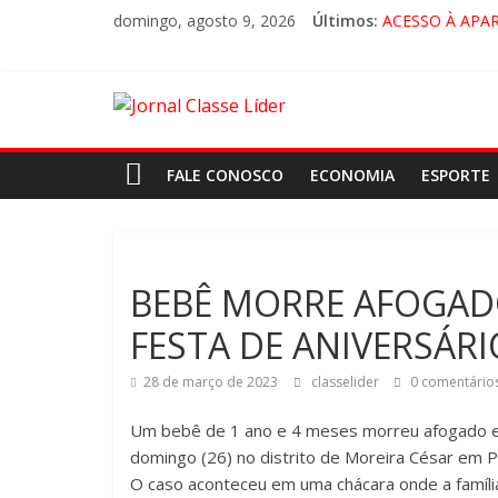
domingo, agosto 9, 2026
Últimos:
ACESSO À APA
🚨 LORENA, P
CRUZEIRO VIRA
“HÁ PRESENÇA
FALE CONOSCO
ECONOMIA
ESPORTE
BEBÊ MORRE AFOGAD
FESTA DE ANIVERSÁ
28 de março de 2023
classelider
0 comentário
Um bebê de 1 ano e 4 meses morreu afogado em
domingo (26) no distrito de Moreira César em 
O caso aconteceu em uma chácara onde a família