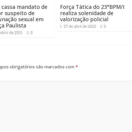
 cassa mandato de
Força Tática do 23°BPM/I
r suspeito de
realiza solenidade de
unação sexual em
valorização policial
a Paulista
27 de abril de 2022
0
tubro de 2021
0
pos obrigatórios são marcados com
*