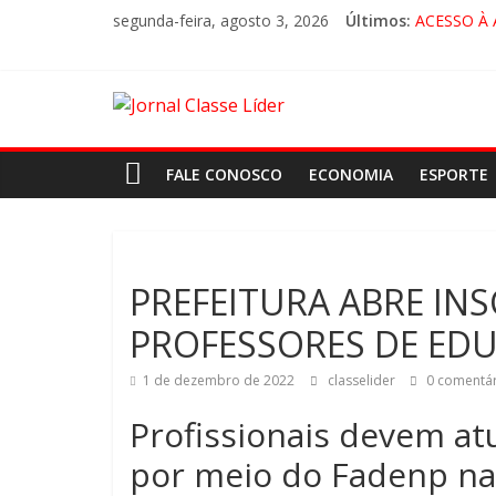
segunda-feira, agosto 3, 2026
Últimos:
ACESSO À
🚨 LOREN
CRUZEIRO 
“HÁ PRES
FALE CONOSCO
ECONOMIA
ESPORTE
PREFEITURA ABRE IN
PROFESSORES DE EDU
1 de dezembro de 2022
classelider
0 comentár
Profissionais devem at
por meio do Fadenp na