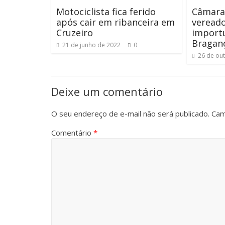
Motociclista fica ferido
Câmara
após cair em ribanceira em
vereado
Cruzeiro
import
Braganç
21 de junho de 2022
0
26 de ou
Deixe um comentário
O seu endereço de e-mail não será publicado.
Cam
Comentário
*