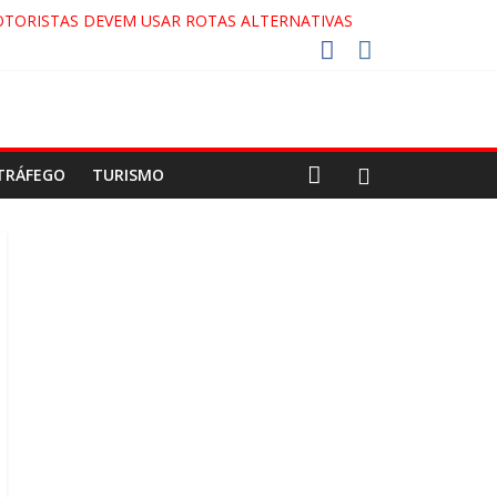
OTORISTAS DEVEM USAR ROTAS ALTERNATIVAS
DA COCA-COLA!
2027!
O GAECO
TRÁFEGO
TURISMO