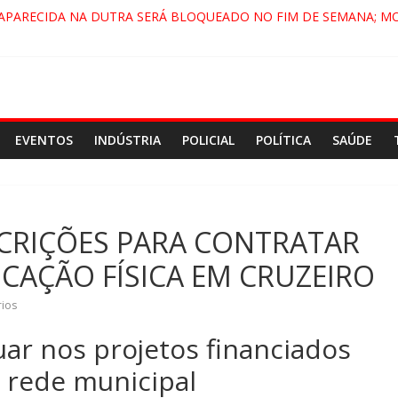
 APARECIDA NA DUTRA SERÁ BLOQUEADO NO FIM DE SEMANA; M
A, PINDAMONHANGABA E QUELUZ NA RETA FINAL PELA FÁBRICA 
VIRA CENÁRIO DE FILME NACIONAL COM ESTREIA PREVISTA PARA 
ENÇA DO COMANDO VERMELHO NO VALE”, AFIRMA PROMOTOR D
EVENTOS
INDÚSTRIA
POLICIAL
POLÍTICA
SAÚDE
SCRIÇÕES PARA CONTRATAR
CAÇÃO FÍSICA EM CRUZEIRO
ios
uar nos projetos financiados
 rede municipal