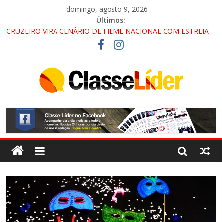
domingo, agosto 9, 2026
Últimos:
CRUZEIRO VIRA CENÁRIO DE FILME NACIONAL COM ESTREIA
PREVISTA PARA 2027!
“HÁ PRESENÇA DO COMANDO VERMELHO NO VALE”, AFIRMA
PROMOTOR DO GAECO
ACESSO À APARECIDA NA DUTRA SERÁ BLOQUEADO NO FIM
DE SEMANA; MOTORISTAS DEVEM USAR ROTAS
ALTERNATIVAS
LORENA, PINDAMONHANGABA E QUELUZ NA RETA FINAL
PELA FÁBRICA DA COCA-COLA!