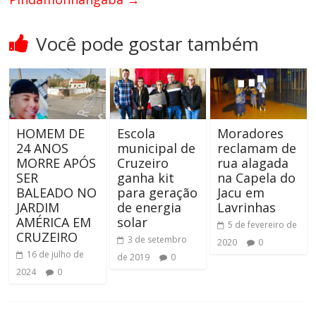
Você pode gostar também
HOMEM DE
Escola
Moradores
24 ANOS
municipal de
reclamam de
MORRE APÓS
Cruzeiro
rua alagada
SER
ganha kit
na Capela do
BALEADO NO
para geração
Jacu em
JARDIM
de energia
Lavrinhas
AMÉRICA EM
solar
5 de fevereiro de
CRUZEIRO
3 de setembro
2020
0
16 de julho de
de 2019
0
2024
0