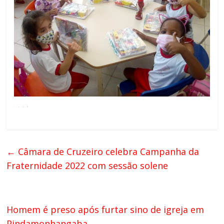
←
Câmara de Cruzeiro celebra Campanha da
Fraternidade 2022 com sessão solene
Homem é preso após furtar sino de igreja em
Pindamonhangaba
→