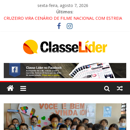
sexta-feira, agosto 7, 2026
Últimos:
CRUZEIRO VIRA CENÁRIO DE FILME NACIONAL COM ESTREIA
PREVISTA PARA 2027!
“HÁ PRESENÇA DO COMANDO VERMELHO NO VALE”, AFIRMA
PROMOTOR DO GAECO
ACESSO À APARECIDA NA DUTRA SERÁ BLOQUEADO NO FIM
DE SEMANA; MOTORISTAS DEVEM USAR ROTAS
ALTERNATIVAS
LORENA, PINDAMONHANGABA E QUELUZ NA RETA FINAL
PELA FÁBRICA DA COCA-COLA!