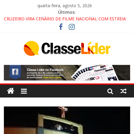
quarta-feira, agosto 5, 2026
Últimos:
CRUZEIRO VIRA CENÁRIO DE FILME NACIONAL COM ESTREIA
PREVISTA PARA 2027!
“HÁ PRESENÇA DO COMANDO VERMELHO NO VALE”, AFIRMA
PROMOTOR DO GAECO
ACESSO À APARECIDA NA DUTRA SERÁ BLOQUEADO NO FIM
DE SEMANA; MOTORISTAS DEVEM USAR ROTAS
ALTERNATIVAS
LORENA, PINDAMONHANGABA E QUELUZ NA RETA FINAL
PELA FÁBRICA DA COCA-COLA!