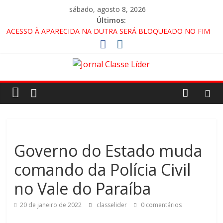
sábado, agosto 8, 2026
Últimos:
ACESSO À APARECIDA NA DUTRA SERÁ BLOQUEADO NO FIM
DE SEMANA; MOTORISTAS DEVEM USAR ROTAS
ALTERNATIVAS
🚨 LORENA, PINDAMONHANGABA E QUELUZ NA RETA FINAL
PELA FÁBRICA DA COCA-COLA!
CRUZEIRO VIRA CENÁRIO DE FILME NACIONAL COM ESTREIA
PREVISTA PARA 2027!
“HÁ PRESENÇA DO COMANDO VERMELHO NO VALE”, AFIRMA
PROMOTOR DO GAECO
Governo do Estado muda
comando da Polícia Civil
no Vale do Paraíba
20 de janeiro de 2022
classelider
0 comentários