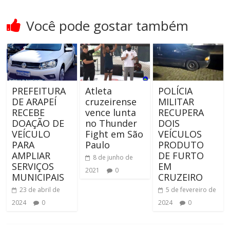
Você pode gostar também
PREFEITURA
Atleta
POLÍCIA
DE ARAPEÍ
cruzeirense
MILITAR
RECEBE
vence lunta
RECUPERA
DOAÇÃO DE
no Thunder
DOIS
VEÍCULO
Fight em São
VEÍCULOS
PARA
Paulo
PRODUTO
AMPLIAR
DE FURTO
8 de junho de
SERVIÇOS
EM
2021
0
MUNICIPAIS
CRUZEIRO
23 de abril de
5 de fevereiro de
2024
0
2024
0