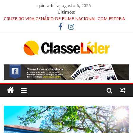
quinta-feira, agosto 6, 2026
Últimos:
CRUZEIRO VIRA CENÁRIO DE FILME NACIONAL COM ESTREIA
PREVISTA PARA 2027!
“HÁ PRESENÇA DO COMANDO VERMELHO NO VALE”, AFIRMA
PROMOTOR DO GAECO
ACESSO À APARECIDA NA DUTRA SERÁ BLOQUEADO NO FIM
DE SEMANA; MOTORISTAS DEVEM USAR ROTAS
ALTERNATIVAS
LORENA, PINDAMONHANGABA E QUELUZ NA RETA FINAL
PELA FÁBRICA DA COCA-COLA!