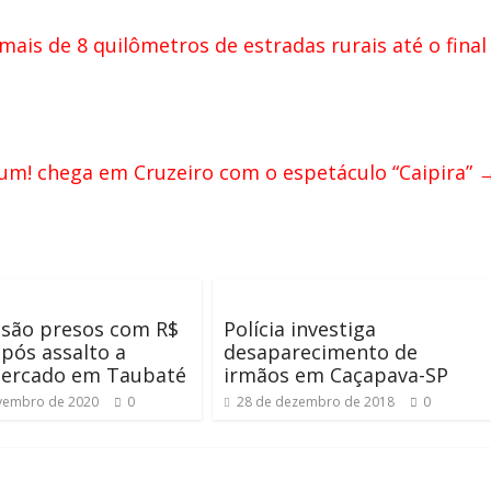
is de 8 quilômetros de estradas rurais até o final
Zum! chega em Cruzeiro com o espetáculo “Caipira”
 são presos com R$
Polícia investiga
após assalto a
desaparecimento de
ercado em Taubaté
irmãos em Caçapava-SP
vembro de 2020
0
28 de dezembro de 2018
0