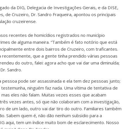
egado da DIG, Delegacia de Investigações Gerais, e da DISE,
, de Cruzeiro, Dr. Sandro Fraqueira, apontou os principais
lação cruzeirense.
os recentes de homicídios registrados no município
imes de alguma maneira. “Também é fato notório que está
ncipalmente entre dois bairros de Cruzeiro, com traficantes.
ra recentemente, que a gente tinha prendido várias pessoas
ndeu do outro, falei: agora acho que vai dar uma diminuída;
 Dr. Sandro.
 a pessoa pode ser assassinada e ela tem dez pessoas junto;
 testemunha, ninguém faz nada. Uma vítima de tentativa de
, mas eles não falam. Muitas vezes esses que acabam
, três vezes antes, só que não colaboram com a investigação,
o de um lado, outro vai dar tiro do outro. Familiares também
ção. Sabem quem é, não dão nenhum subsidio para a
 DIG aqui, tem um índice muito bom de esclarecimento. Nosso