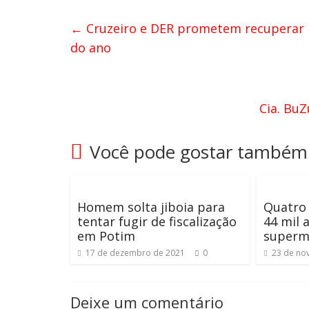
←
Cruzeiro e DER prometem recuperar ma
do ano
Cia. Bu
Você pode gostar também
Homem solta jiboia para
Quatro
tentar fugir de fiscalização
44 mil 
em Potim
superm
17 de dezembro de 2021
0
23 de no
Deixe um comentário