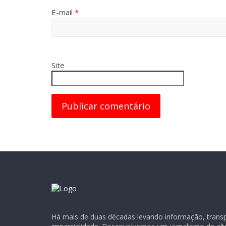
E-mail
*
Site
Há mais de duas décadas levando informação, transpa