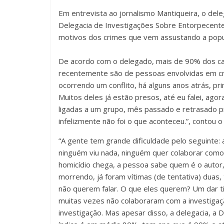
Em entrevista ao jornalismo Mantiqueira, o del
Delegacia de Investigações Sobre Entorpecentes
motivos dos crimes que vem assustando a popu
De acordo com o delegado, mais de 90% dos cas
recentemente são de pessoas envolvidas em cr
ocorrendo um conflito, há alguns anos atrás, pri
Muitos deles já estão presos, até eu falei, ago
ligadas a um grupo, mês passado e retrasado pre
infelizmente não foi o que aconteceu.”, contou o
“A gente tem grande dificuldade pelo seguinte:
ninguém viu nada, ninguém quer colaborar como
homicídio chega, a pessoa sabe quem é o autor
morrendo, já foram vítimas (de tentativa) duas
não querem falar. O que eles querem? Um dar tir
muitas vezes não colaboraram com a investiga
investigação. Mas apesar disso, a delegacia, a