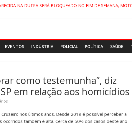
ARECIDA NA DUTRA SERÁ BLOQUEADO NO FIM DE SEMANA; MOTO
PINDAMONHANGABA E QUELUZ NA RETA FINAL PELA FÁBRICA DA 
RA CENÁRIO DE FILME NACIONAL COM ESTREIA PREVISTA PARA 202
ÇA DO COMANDO VERMELHO NO VALE”, AFIRMA PROMOTOR DO G
EVENTOS
INDÚSTRIA
POLICIAL
POLÍTICA
SAÚDE
rar como testemunha”, diz
 SP em relação aos homicídios
rios
Cruzeiro nos últimos anos. Desde 2019 é possível perceber a
s ocorridos também é alta. Cerca de 50% dos casos deste ano