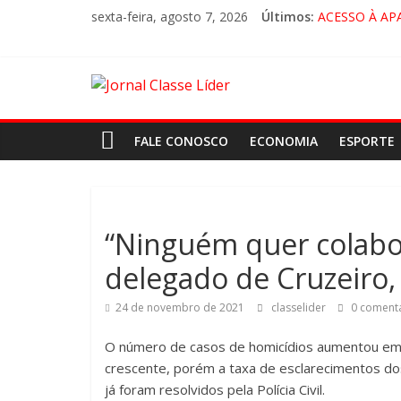
sexta-feira, agosto 7, 2026
Últimos:
ACESSO À AP
🚨 LORENA, 
CRUZEIRO VI
“HÁ PRESEN
FALE CONOSCO
ECONOMIA
ESPORTE
“Ninguém quer colabo
delegado de Cruzeiro,
24 de novembro de 2021
classelider
0 comentá
O número de casos de homicídios aumentou em 
crescente, porém a taxa de esclarecimentos do
já foram resolvidos pela Polícia Civil.