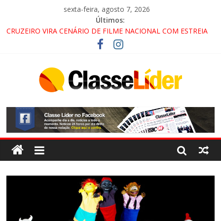
sexta-feira, agosto 7, 2026
Últimos:
CRUZEIRO VIRA CENÁRIO DE FILME NACIONAL COM ESTREIA
PREVISTA PARA 2027!
“HÁ PRESENÇA DO COMANDO VERMELHO NO VALE”, AFIRMA
PROMOTOR DO GAECO
ACESSO À APARECIDA NA DUTRA SERÁ BLOQUEADO NO FIM
DE SEMANA; MOTORISTAS DEVEM USAR ROTAS
ALTERNATIVAS
LORENA, PINDAMONHANGABA E QUELUZ NA RETA FINAL
PELA FÁBRICA DA COCA-COLA!