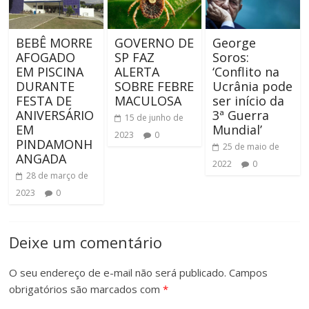
BEBÊ MORRE
GOVERNO DE
George
AFOGADO
SP FAZ
Soros:
EM PISCINA
ALERTA
‘Conflito na
DURANTE
SOBRE FEBRE
Ucrânia pode
FESTA DE
MACULOSA
ser início da
ANIVERSÁRIO
3ª Guerra
15 de junho de
EM
Mundial’
2023
0
PINDAMONH
25 de maio de
ANGADA
2022
0
28 de março de
2023
0
Deixe um comentário
O seu endereço de e-mail não será publicado.
Campos
obrigatórios são marcados com
*