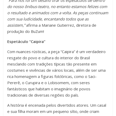
“Para nós foi um desafio tirar os espetáculos de dentro
do nosso ônibus-teatro, no entanto estamos felizes com
o resultado e animados com a volta. As peças continuam
com sua ludicidade, encantando todos que as
assistem,”
afirma a Mariane Gutierrez, diretora de
produção do BuZum!
Espetáculo “Caipira”
Com nuances rústicas, a peça “Caipira” é um verdadeiro
resgate do povo e cultura do interior do Brasil
mesclando com tradições típicas tão presente em
costumes e vivências de vários locais, além de ser uma
rica homenagem a figuras folclóricas, como o Saci-
Pererê, o Curupira e o Lobisomem, com seres
fantásticos que habitam o imaginário de povos
tradicionais de diversas regiões do país.
A história é encenada pelos divertidos atores. Um casal
e sua filha moram em um pequeno sítio, onde criam