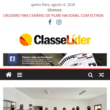
quinta-feira, agosto 6, 2026
Últimos:
CRUZEIRO VIRA CENÁRIO DE FILME NACIONAL COM ESTREIA
PREVISTA PARA 2027!
“HÁ PRESENÇA DO COMANDO VERMELHO NO VALE”, AFIRMA
PROMOTOR DO GAECO
ACESSO À APARECIDA NA DUTRA SERÁ BLOQUEADO NO FIM
DE SEMANA; MOTORISTAS DEVEM USAR ROTAS
ALTERNATIVAS
LORENA, PINDAMONHANGABA E QUELUZ NA RETA FINAL
PELA FÁBRICA DA COCA-COLA!