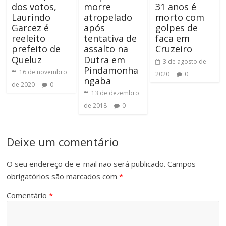
dos votos,
morre
31 anos é
Laurindo
atropelado
morto com
Garcez é
após
golpes de
reeleito
tentativa de
faca em
prefeito de
assalto na
Cruzeiro
Queluz
Dutra em
3 de agosto de
Pindamonha
16 de novembro
2020
0
ngaba
de 2020
0
13 de dezembro
de 2018
0
Deixe um comentário
O seu endereço de e-mail não será publicado.
Campos
obrigatórios são marcados com
*
Comentário
*