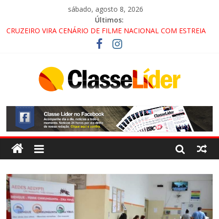
sábado, agosto 8, 2026
Últimos:
CRUZEIRO VIRA CENÁRIO DE FILME NACIONAL COM ESTREIA
PREVISTA PARA 2027!
“HÁ PRESENÇA DO COMANDO VERMELHO NO VALE”, AFIRMA
PROMOTOR DO GAECO
ACESSO À APARECIDA NA DUTRA SERÁ BLOQUEADO NO FIM
DE SEMANA; MOTORISTAS DEVEM USAR ROTAS
ALTERNATIVAS
LORENA, PINDAMONHANGABA E QUELUZ NA RETA FINAL
PELA FÁBRICA DA COCA-COLA!