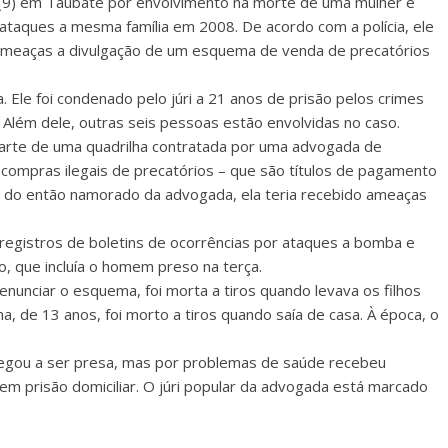
 (9) em Taubaté por envolvimento na morte de uma mulher e
ataques a mesma família em 2008. De acordo com a polícia, ele
ameaças a divulgação de um esquema de venda de precatórios
 Ele foi condenado pelo júri a 21 anos de prisão pelos crimes
 Além dele, outras seis pessoas estão envolvidas no caso.
arte de uma quadrilha contratada por uma advogada de
 compras ilegais de precatórios – que são títulos de pagamento
a do então namorado da advogada, ela teria recebido ameaças
 registros de boletins de ocorrências por ataques a bomba e
o, que incluía o homem preso na terça.
unciar o esquema, foi morta a tiros quando levava os filhos
a, de 13 anos, foi morto a tiros quando saía de casa. À época, o
egou a ser presa, mas por problemas de saúde recebeu
 em prisão domiciliar. O júri popular da advogada está marcado