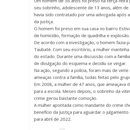
Um homem de 36 anos foi preso na terça-feira
seu sobrinho, adolescente de 13 anos, além de 
havia sido contratado por uma advogada após 
da justiça.
O homem foi preso em sua casa no bairro Estiva.
de homicídio, formação de quadrilha e explosão.
De acordo com a investigação, o homem fazia p
Taubaté. Com seu escritório, a mulher mantinha
do estado. Durante uma discussão com a famíli
de divulgação do esquema e decidiu se vingar.
Na ação, segundo a polícia, foram mais de vinte
ameaças contra a família, todas feitas pelo grup
Em 2008, a mulher de 47 anos, que ameaçava den
para a escola. Meses depois, o sobrinho da vítim
crime gerou bastante comoção.
A mulher apontada como mandante do crime ch
benefício da Justiça para aguardar o julgamento
para abril de 2022.