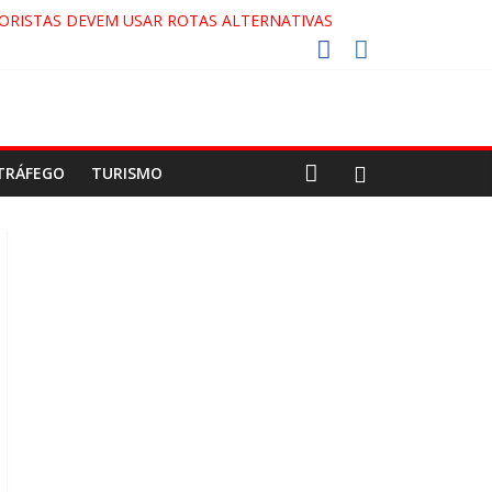
ORISTAS DEVEM USAR ROTAS ALTERNATIVAS
 COCA-COLA!
27!
GAECO
TRÁFEGO
TURISMO