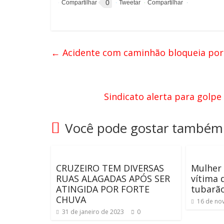
0
←
Acidente com caminhão bloqueia por 2
Sindicato alerta para golp
Você pode gostar também
CRUZEIRO TEM DIVERSAS
Mulher 
RUAS ALAGADAS APÓS SER
vítima 
ATINGIDA POR FORTE
tubarã
CHUVA
16 de no
31 de janeiro de 2023
0