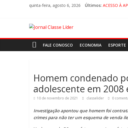
quinta-feira, agosto 6, 2026
Últimos:
ACESSO À A
🚨 LORENA,
CRUZEIRO VI
“HÁ PRESEN
FALE CONOSCO
ECONOMIA
ESPORTE
Homem condenado por
adolescente em 2008 
10 de novembro de 2021
classelider
0 comentá
Investigação apontou que homem foi contrat
crimes para não ter um esquema de venda ileg