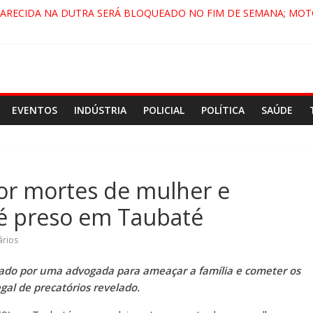
PARECIDA NA DUTRA SERÁ BLOQUEADO NO FIM DE SEMANA; MOT
 PINDAMONHANGABA E QUELUZ NA RETA FINAL PELA FÁBRICA DA
RA CENÁRIO DE FILME NACIONAL COM ESTREIA PREVISTA PARA 20
ÇA DO COMANDO VERMELHO NO VALE”, AFIRMA PROMOTOR DO 
EVENTOS
INDÚSTRIA
POLICIAL
POLÍTICA
SAÚDE
 mortes de mulher e
é preso em Taubaté
rios
ado por uma advogada para ameaçar a família e cometer os
al de precatórios revelado.