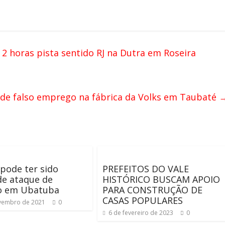
 horas pista sentido RJ na Dutra em Roseira
e de falso emprego na fábrica da Volks em Taubaté
pode ter sido
PREFEITOS DO VALE
de ataque de
HISTÓRICO BUSCAM APOIO
o em Ubatuba
PARA CONSTRUÇÃO DE
CASAS POPULARES
vembro de 2021
0
6 de fevereiro de 2023
0