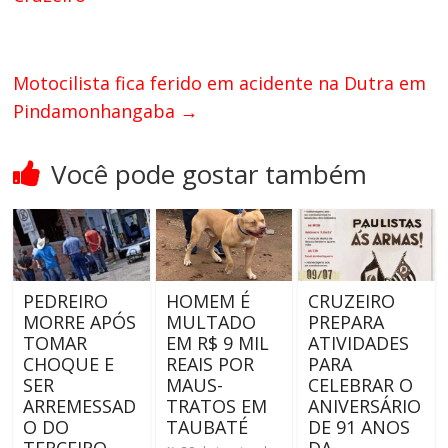
Motocilista fica ferido em acidente na Dutra em
Pindamonhangaba
→
Você pode gostar também
PEDREIRO
HOMEM É
CRUZEIRO
MORRE APÓS
MULTADO
PREPARA
TOMAR
EM R$ 9 MIL
ATIVIDADES
CHOQUE E
REAIS POR
PARA
SER
MAUS-
CELEBRAR O
ARREMESSAD
TRATOS EM
ANIVERSÁRIO
O DO
TAUBATÉ
DE 91 ANOS