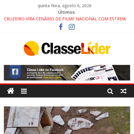
quinta-feira, agosto 6, 2026
Últimos:
CRUZEIRO VIRA CENÁRIO DE FILME NACIONAL COM ESTREIA
PREVISTA PARA 2027!
“HÁ PRESENÇA DO COMANDO VERMELHO NO VALE”, AFIRMA
PROMOTOR DO GAECO
ACESSO À APARECIDA NA DUTRA SERÁ BLOQUEADO NO FIM
DE SEMANA; MOTORISTAS DEVEM USAR ROTAS
ALTERNATIVAS
LORENA, PINDAMONHANGABA E QUELUZ NA RETA FINAL
PELA FÁBRICA DA COCA-COLA!