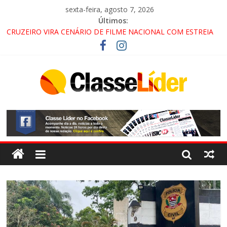
sexta-feira, agosto 7, 2026
Últimos:
CRUZEIRO VIRA CENÁRIO DE FILME NACIONAL COM ESTREIA
PREVISTA PARA 2027!
“HÁ PRESENÇA DO COMANDO VERMELHO NO VALE”, AFIRMA
PROMOTOR DO GAECO
ACESSO À APARECIDA NA DUTRA SERÁ BLOQUEADO NO FIM
DE SEMANA; MOTORISTAS DEVEM USAR ROTAS
ALTERNATIVAS
LORENA, PINDAMONHANGABA E QUELUZ NA RETA FINAL
PELA FÁBRICA DA COCA-COLA!