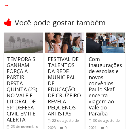
→
Você pode gostar também
TEMPORAIS
FESTIVAL DE
Com
GANHAM
TALENTOS
inaugurações
FORÇA A
DA REDE
de escolas e
PARTIR
MUNICIPAL
novos
DESTA
DE
convênios,
QUINTA (23)
EDUCAÇÃO
Paulo Skaf
NO VALE E
DE CRUZEIRO
encerra
LITORAL DE
REVELA
viagem ao
SP; DEFESA
PEQUENOS
Vale do
CIVIL EMITE
ARTISTAS
Paraíba
ALERTA
22 de agosto de
30 de agosto de
23 de novembro
2023
0
2021
0