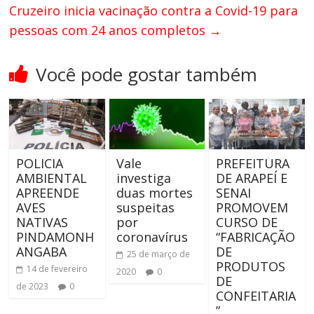
Cruzeiro inicia vacinação contra a Covid-19 para
pessoas com 24 anos completos
→
Você pode gostar também
POLICIA
Vale
PREFEITURA
AMBIENTAL
investiga
DE ARAPEÍ E
APREENDE
duas mortes
SENAI
AVES
suspeitas
PROMOVEM
NATIVAS
por
CURSO DE
PINDAMONH
coronavírus
“FABRICAÇÃO
ANGABA
DE
25 de março de
PRODUTOS
14 de fevereiro
2020
0
DE
de 2023
0
CONFEITARIA
”