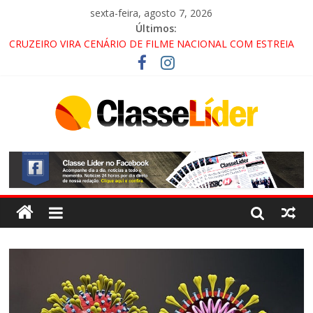
sexta-feira, agosto 7, 2026
Últimos:
CRUZEIRO VIRA CENÁRIO DE FILME NACIONAL COM ESTREIA
PREVISTA PARA 2027!
“HÁ PRESENÇA DO COMANDO VERMELHO NO VALE”, AFIRMA
PROMOTOR DO GAECO
ACESSO À APARECIDA NA DUTRA SERÁ BLOQUEADO NO FIM
DE SEMANA; MOTORISTAS DEVEM USAR ROTAS
ALTERNATIVAS
LORENA, PINDAMONHANGABA E QUELUZ NA RETA FINAL
PELA FÁBRICA DA COCA-COLA!