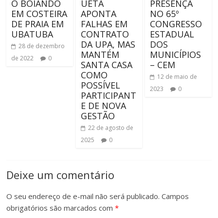
O BOIANDO
UETÁ
PRESENÇA
EM COSTEIRA
APONTA
NO 65º
DE PRAIA EM
FALHAS EM
CONGRESSO
UBATUBA
CONTRATO
ESTADUAL
DA UPA, MAS
DOS
28 de dezembro
MANTÉM
MUNICÍPIOS
de 2022
0
SANTA CASA
– CEM
COMO
12 de maio de
POSSÍVEL
2023
0
PARTICIPANT
E DE NOVA
GESTÃO
22 de agosto de
2025
0
Deixe um comentário
O seu endereço de e-mail não será publicado.
Campos
obrigatórios são marcados com
*