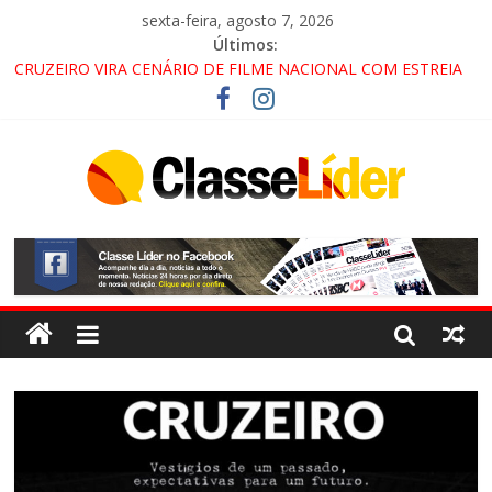
sexta-feira, agosto 7, 2026
Últimos:
CRUZEIRO VIRA CENÁRIO DE FILME NACIONAL COM ESTREIA
PREVISTA PARA 2027!
“HÁ PRESENÇA DO COMANDO VERMELHO NO VALE”, AFIRMA
PROMOTOR DO GAECO
ACESSO À APARECIDA NA DUTRA SERÁ BLOQUEADO NO FIM
DE SEMANA; MOTORISTAS DEVEM USAR ROTAS
ALTERNATIVAS
LORENA, PINDAMONHANGABA E QUELUZ NA RETA FINAL
PELA FÁBRICA DA COCA-COLA!