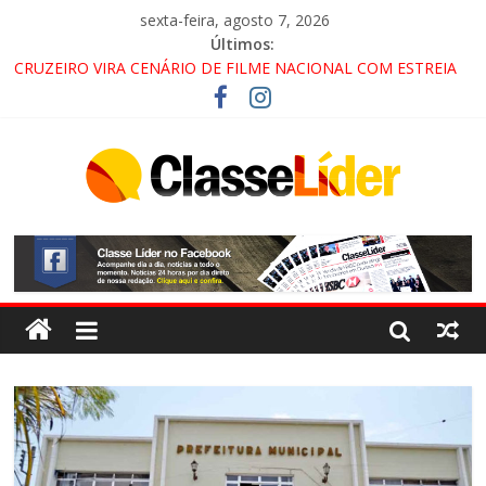
sexta-feira, agosto 7, 2026
Últimos:
CRUZEIRO VIRA CENÁRIO DE FILME NACIONAL COM ESTREIA
PREVISTA PARA 2027!
“HÁ PRESENÇA DO COMANDO VERMELHO NO VALE”, AFIRMA
PROMOTOR DO GAECO
ACESSO À APARECIDA NA DUTRA SERÁ BLOQUEADO NO FIM
DE SEMANA; MOTORISTAS DEVEM USAR ROTAS
ALTERNATIVAS
LORENA, PINDAMONHANGABA E QUELUZ NA RETA FINAL
PELA FÁBRICA DA COCA-COLA!