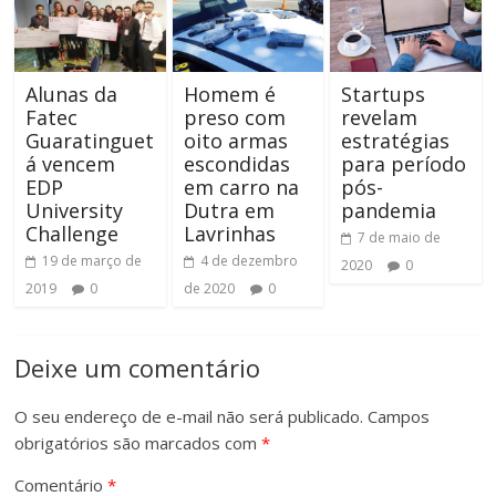
Alunas da
Homem é
Startups
Fatec
preso com
revelam
Guaratinguet
oito armas
estratégias
á vencem
escondidas
para período
EDP
em carro na
pós-
University
Dutra em
pandemia
Challenge
Lavrinhas
7 de maio de
19 de março de
4 de dezembro
2020
0
2019
0
de 2020
0
Deixe um comentário
O seu endereço de e-mail não será publicado.
Campos
obrigatórios são marcados com
*
Comentário
*