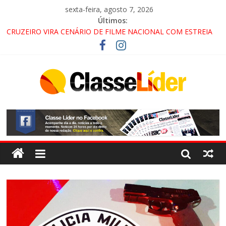
sexta-feira, agosto 7, 2026
Últimos:
CRUZEIRO VIRA CENÁRIO DE FILME NACIONAL COM ESTREIA
PREVISTA PARA 2027!
“HÁ PRESENÇA DO COMANDO VERMELHO NO VALE”, AFIRMA
PROMOTOR DO GAECO
ACESSO À APARECIDA NA DUTRA SERÁ BLOQUEADO NO FIM
DE SEMANA; MOTORISTAS DEVEM USAR ROTAS
ALTERNATIVAS
LORENA, PINDAMONHANGABA E QUELUZ NA RETA FINAL
PELA FÁBRICA DA COCA-COLA!