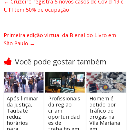
←
Cruzeiro registra 5 novos casos de Covid-19 e
UTI tem 50% de ocupação
Primeira edição virtual da Bienal do Livro em
São Paulo
→
Você pode gostar também
Após liminar
Profissionais
Homem é
da Justiça,
da região
detido por
Taubaté
criam
tráfico de
reduz
oportunidad
drogas na
horários
es de
Vila Mariana
para
trabalho em
em