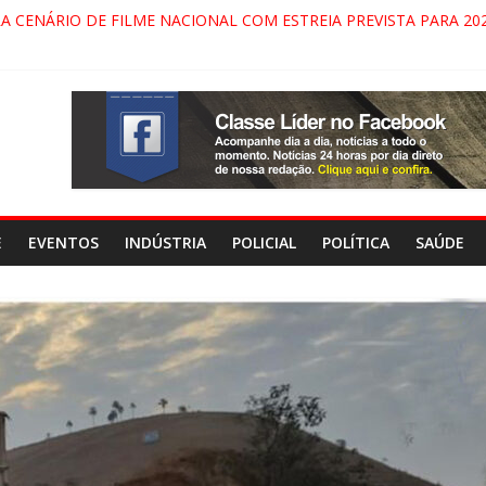
RA CENÁRIO DE FILME NACIONAL COM ESTREIA PREVISTA PARA 202
ÇA DO COMANDO VERMELHO NO VALE”, AFIRMA PROMOTOR DO G
ARECIDA NA DUTRA SERÁ BLOQUEADO NO FIM DE SEMANA; MOTO
INDAMONHANGABA E QUELUZ NA RETA FINAL PELA FÁBRICA DA 
E
EVENTOS
INDÚSTRIA
POLICIAL
POLÍTICA
SAÚDE