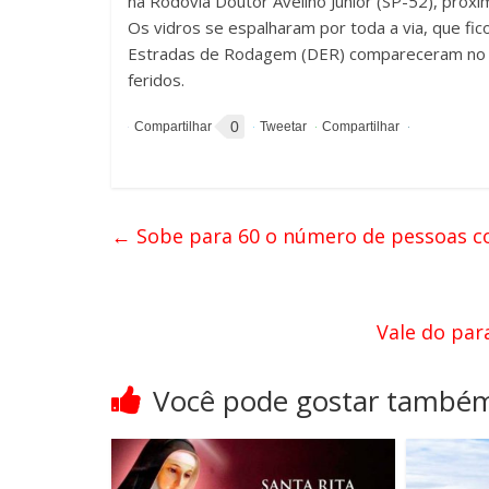
na Rodovia Doutor Avelino Júnior (SP-52), próxi
Os vidros se espalharam por toda a via, que fi
Estradas de Rodagem (DER) compareceram no lo
feridos.
0
←
Sobe para 60 o número de pessoas co
Vale do par
Você pode gostar també