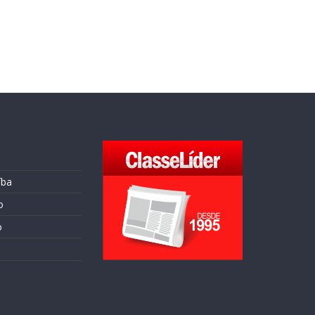
íba
o
o