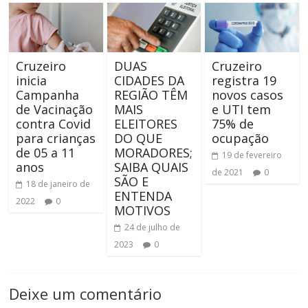
Cruzeiro
DUAS
Cruzeiro
inicia
CIDADES DA
registra 19
Campanha
REGIÃO TÊM
novos casos
de Vacinação
MAIS
e UTI tem
contra Covid
ELEITORES
75% de
para crianças
DO QUE
ocupação
de 05 a 11
MORADORES;
19 de fevereiro
anos
SAIBA QUAIS
de 2021
0
SÃO E
18 de janeiro de
ENTENDA
2022
0
MOTIVOS
24 de julho de
2023
0
Deixe um comentário