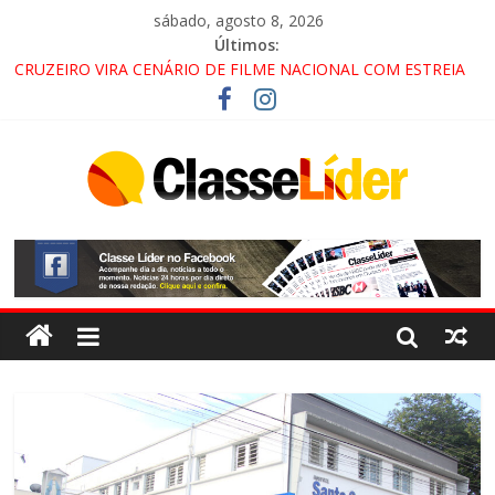
sábado, agosto 8, 2026
Últimos:
CRUZEIRO VIRA CENÁRIO DE FILME NACIONAL COM ESTREIA
PREVISTA PARA 2027!
“HÁ PRESENÇA DO COMANDO VERMELHO NO VALE”, AFIRMA
PROMOTOR DO GAECO
ACESSO À APARECIDA NA DUTRA SERÁ BLOQUEADO NO FIM
DE SEMANA; MOTORISTAS DEVEM USAR ROTAS
ALTERNATIVAS
LORENA, PINDAMONHANGABA E QUELUZ NA RETA FINAL
PELA FÁBRICA DA COCA-COLA!