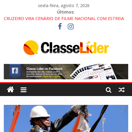
sexta-feira, agosto 7, 2026
Últimos:
CRUZEIRO VIRA CENÁRIO DE FILME NACIONAL COM ESTREIA
PREVISTA PARA 2027!
“HÁ PRESENÇA DO COMANDO VERMELHO NO VALE”, AFIRMA
PROMOTOR DO GAECO
ACESSO À APARECIDA NA DUTRA SERÁ BLOQUEADO NO FIM
DE SEMANA; MOTORISTAS DEVEM USAR ROTAS
ALTERNATIVAS
LORENA, PINDAMONHANGABA E QUELUZ NA RETA FINAL
PELA FÁBRICA DA COCA-COLA!