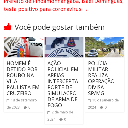
Prefeito de Pindamonhangaba, Isael Domingues,
testa positivo para coronavírus
→
Você pode gostar também
HOMEM É
AÇÃO
POLÍCIA
DETIDO POR
POLICIAL EM
MILITAR
ROUBO NA
AREIAS
REALIZA
VILA
INTERCEPTA
OPERAÇÃO
PAULISTA EM
PORTE DE
DIVISA
CRUZEIRO
SIMULACRO
SP/MG
DE ARMA DE
18 de setembro
18 de janeiro de
FOGO
de 2023
0
2024
0
2 de maio de
2024
0