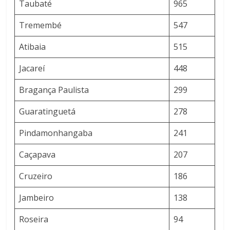
Taubaté
965
Tremembé
547
Atibaia
515
Jacareí
448
Bragança Paulista
299
Guaratinguetá
278
Pindamonhangaba
241
Caçapava
207
Cruzeiro
186
Jambeiro
138
Roseira
94