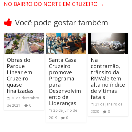
NO BAIRRO DO NORTE EM CRUZEIRO
→
Você pode gostar também
Obras do
Santa Casa
Na
Parque
Cruzeiro
contramão,
Linear em
promove
trânsito da
Cruzeiro
Programa
RMVale tem
quase
para
alta no índice
finalizadas
Desenvolvim
de vítimas
ento de
fatais
30 de dezembro
Lideranças
21 de janeiro de
de 2021
0
26 de julho de
2020
0
2019
0