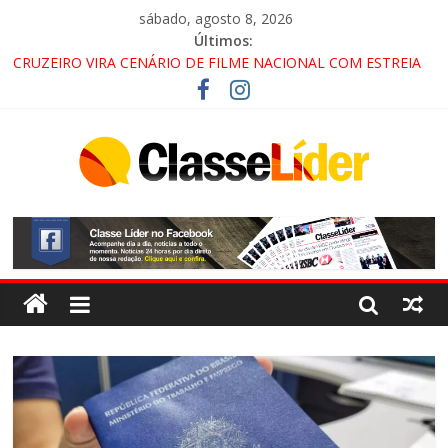
sábado, agosto 8, 2026
Últimos:
CRUZEIRO VIRA CENÁRIO DE FILME NACIONAL COM ESTREIA
PREVISTA PARA 2027!
“HÁ PRESENÇA DO COMANDO VERMELHO NO VALE”, AFIRMA
PROMOTOR DO GAECO
ACESSO À APARECIDA NA DUTRA SERÁ BLOQUEADO NO FIM
DE SEMANA; MOTORISTAS DEVEM USAR ROTAS
ALTERNATIVAS
LORENA, PINDAMONHANGABA E QUELUZ NA RETA FINAL
PELA FÁBRICA DA COCA-COLA!