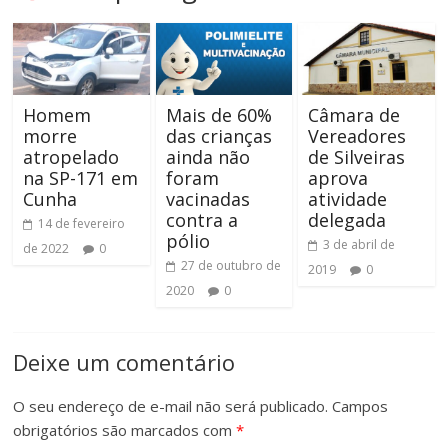
Homem
Mais de 60%
Câmara de
morre
das crianças
Vereadores
atropelado
ainda não
de Silveiras
na SP-171 em
foram
aprova
Cunha
vacinadas
atividade
contra a
delegada
14 de fevereiro
pólio
3 de abril de
de 2022
0
27 de outubro de
2019
0
2020
0
Deixe um comentário
O seu endereço de e-mail não será publicado.
Campos
obrigatórios são marcados com
*