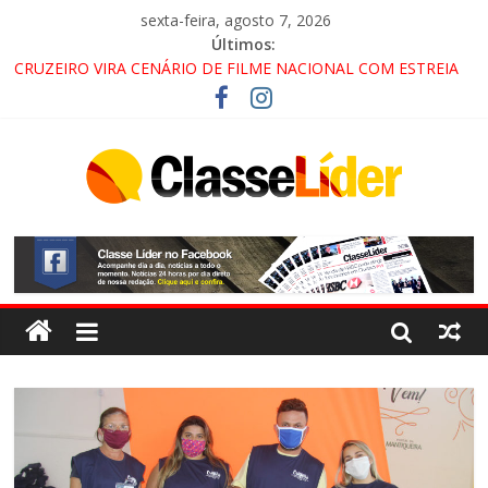
sexta-feira, agosto 7, 2026
Últimos:
CRUZEIRO VIRA CENÁRIO DE FILME NACIONAL COM ESTREIA
PREVISTA PARA 2027!
“HÁ PRESENÇA DO COMANDO VERMELHO NO VALE”, AFIRMA
PROMOTOR DO GAECO
ACESSO À APARECIDA NA DUTRA SERÁ BLOQUEADO NO FIM
DE SEMANA; MOTORISTAS DEVEM USAR ROTAS
ALTERNATIVAS
LORENA, PINDAMONHANGABA E QUELUZ NA RETA FINAL
PELA FÁBRICA DA COCA-COLA!