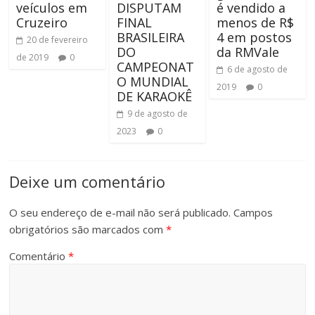
veículos em
DISPUTAM
é vendido a
Cruzeiro
FINAL
menos de R$
BRASILEIRA
4 em postos
20 de fevereiro
DO
da RMVale
de 2019
0
CAMPEONAT
6 de agosto de
O MUNDIAL
2019
0
DE KARAOKÊ
9 de agosto de
2023
0
Deixe um comentário
O seu endereço de e-mail não será publicado.
Campos
obrigatórios são marcados com
*
Comentário
*