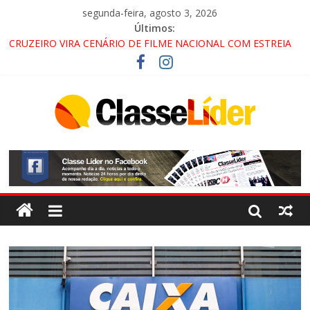
segunda-feira, agosto 3, 2026
Últimos:
CRUZEIRO VIRA CENÁRIO DE FILME NACIONAL COM ESTREIA
PREVISTA PARA 2027!
“HÁ PRESENÇA DO COMANDO VERMELHO NO VALE”, AFIRMA
PROMOTOR DO GAECO
ACESSO À APARECIDA NA DUTRA SERÁ BLOQUEADO NO FIM
DE SEMANA; MOTORISTAS DEVEM USAR ROTAS
ALTERNATIVAS
LORENA, PINDAMONHANGABA E QUELUZ NA RETA FINAL
PELA FÁBRICA DA COCA-COLA!