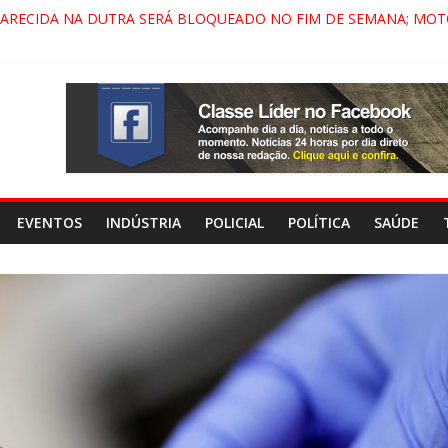
PARECIDA NA DUTRA SERÁ BLOQUEADO NO FIM DE SEMANA; MOT
 PINDAMONHANGABA E QUELUZ NA RETA FINAL PELA FÁBRICA DA
RA CENÁRIO DE FILME NACIONAL COM ESTREIA PREVISTA PARA 20
ÇA DO COMANDO VERMELHO NO VALE”, AFIRMA PROMOTOR DO 
EVENTOS
INDÚSTRIA
POLICIAL
POLÍTICA
SAÚDE