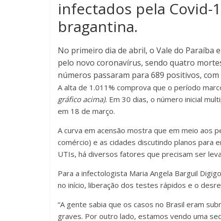
infectados pela Covid-1
bragantina.
No primeiro dia de abril, o Vale do Paraíba
pelo novo coronavírus, sendo quatro mortes.
números passaram para 689 positivos, com 
A alta de 1.011% comprova que o período marc
gráfico acima).
Em 30 dias, o número inicial mul
em 18 de março.
A curva em acensão mostra que em meio aos ped
comércio) e as cidades discutindo planos para
UTIs, há diversos fatores que precisam ser le
Para a infectologista Maria Angela Barguil Digig
no início, liberação dos testes rápidos e o desr
“A gente sabia que os casos no Brasil eram subn
graves. Por outro lado, estamos vendo uma seq