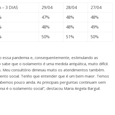
 – 3 DIAS
29/04
28/04
27/04
%
47%
48%
48%
%
48%
48%
49%
%
50%
51%
50%
o essa pandemia e, consequentemente, estimulando as
be que o isolamento é uma medida antipática, muito difícil.
 Meu consultório diminuiu muito os atendimentos também.
mento social. Tenho que entender que é um bem maior. Temos
sabemos pouco ainda. As principais perguntas continuam sem
ui é o isolamento social”, destacou Maria Angela Barguil.