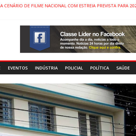
RA CENÁRIO DE FILME NACIONAL COM ESTREIA PREVISTA PARA 202
ÇA DO COMANDO VERMELHO NO VALE”, AFIRMA PROMOTOR DO G
ARECIDA NA DUTRA SERÁ BLOQUEADO NO FIM DE SEMANA; MOTO
INDAMONHANGABA E QUELUZ NA RETA FINAL PELA FÁBRICA DA 
E
EVENTOS
INDÚSTRIA
POLICIAL
POLÍTICA
SAÚDE