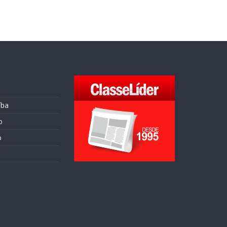
íba
o
o