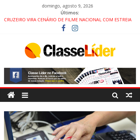
domingo, agosto 9, 2026
Últimos:
CRUZEIRO VIRA CENÁRIO DE FILME NACIONAL COM ESTREIA
PREVISTA PARA 2027!
“HÁ PRESENÇA DO COMANDO VERMELHO NO VALE”, AFIRMA
PROMOTOR DO GAECO
ACESSO À APARECIDA NA DUTRA SERÁ BLOQUEADO NO FIM
DE SEMANA; MOTORISTAS DEVEM USAR ROTAS
ALTERNATIVAS
LORENA, PINDAMONHANGABA E QUELUZ NA RETA FINAL
PELA FÁBRICA DA COCA-COLA!