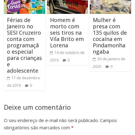
Férias de
Homem é
Mulher é
Janeiro no
morto com
presa com
SESI Cruzeiro
seis tiros na
135 quilos de
conta com
Vila Brito em
cocaína em
programaçã
Lorena
Pindamonha
o especial
ngaba
16 de outubro de
para crianças
30 de janeiro de
2019
0
e
2020
0
adolescente
17 de dezembro
de 2019
0
Deixe um comentário
O seu endereço de e-mail não será publicado.
Campos
obrigatórios são marcados com
*