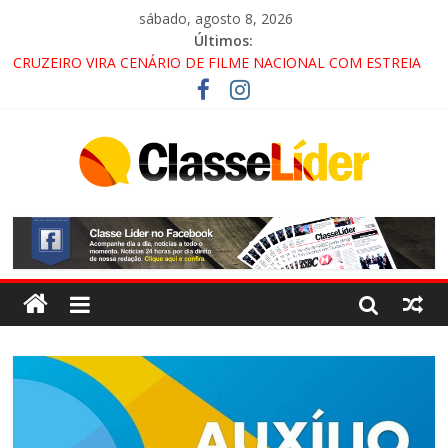
sábado, agosto 8, 2026
Últimos:
CRUZEIRO VIRA CENÁRIO DE FILME NACIONAL COM ESTREIA
PREVISTA PARA 2027!
“HÁ PRESENÇA DO COMANDO VERMELHO NO VALE”, AFIRMA
PROMOTOR DO GAECO
ACESSO À APARECIDA NA DUTRA SERÁ BLOQUEADO NO FIM
DE SEMANA; MOTORISTAS DEVEM USAR ROTAS
ALTERNATIVAS
LORENA, PINDAMONHANGABA E QUELUZ NA RETA FINAL
PELA FÁBRICA DA COCA-COLA!