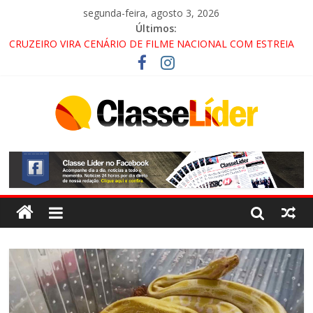
segunda-feira, agosto 3, 2026
Últimos:
CRUZEIRO VIRA CENÁRIO DE FILME NACIONAL COM ESTREIA
PREVISTA PARA 2027!
“HÁ PRESENÇA DO COMANDO VERMELHO NO VALE”, AFIRMA
PROMOTOR DO GAECO
ACESSO À APARECIDA NA DUTRA SERÁ BLOQUEADO NO FIM
DE SEMANA; MOTORISTAS DEVEM USAR ROTAS
ALTERNATIVAS
LORENA, PINDAMONHANGABA E QUELUZ NA RETA FINAL
PELA FÁBRICA DA COCA-COLA!