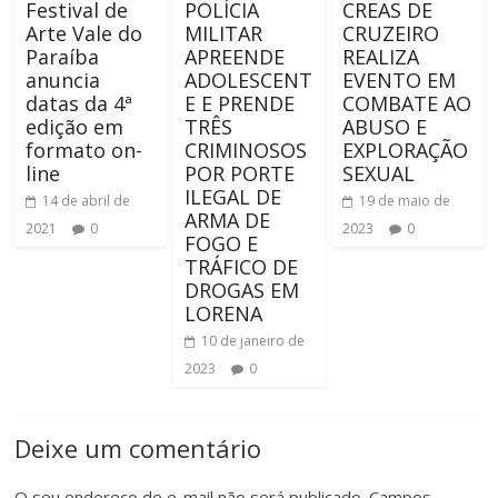
Festival de
POLÍCIA
CREAS DE
Arte Vale do
MILITAR
CRUZEIRO
Paraíba
APREENDE
REALIZA
anuncia
ADOLESCENT
EVENTO EM
datas da 4ª
E E PRENDE
COMBATE AO
edição em
TRÊS
ABUSO E
formato on-
CRIMINOSOS
EXPLORAÇÃO
line
POR PORTE
SEXUAL
ILEGAL DE
14 de abril de
19 de maio de
ARMA DE
2021
0
2023
0
FOGO E
TRÁFICO DE
DROGAS EM
LORENA
10 de janeiro de
2023
0
Deixe um comentário
O seu endereço de e-mail não será publicado.
Campos