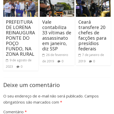
PREFEITURA
Vale
Ceará
DE LORENA
contabiliza
transfere 20
REINAUGURA
33 vítimas de
chefes de
PONTE DO
assassinato
facções para
POÇO
em janeiro,
presídios
FUNDO, NA
diz SSP
federais
ZONA RURAL
26 de fevereiro
7 de janeiro de
9 de agosto de
de 2019
0
2019
0
2023
0
Deixe um comentário
O seu endereço de e-mail não será publicado.
Campos
obrigatórios são marcados com
*
Comentário
*