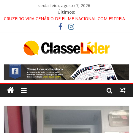
sexta-feira, agosto 7, 2026
Últimos:
CRUZEIRO VIRA CENÁRIO DE FILME NACIONAL COM ESTREIA
PREVISTA PARA 2027!
“HÁ PRESENÇA DO COMANDO VERMELHO NO VALE”, AFIRMA
PROMOTOR DO GAECO
ACESSO À APARECIDA NA DUTRA SERÁ BLOQUEADO NO FIM
DE SEMANA; MOTORISTAS DEVEM USAR ROTAS
ALTERNATIVAS
LORENA, PINDAMONHANGABA E QUELUZ NA RETA FINAL
PELA FÁBRICA DA COCA-COLA!