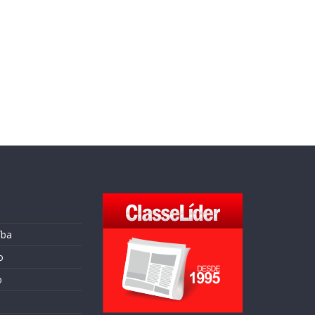
íba
o
o