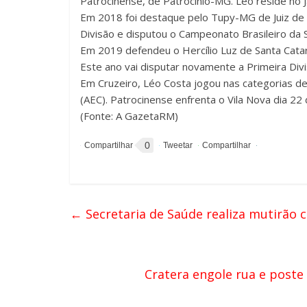
Patrocinense, de Patrocínio-MG. Léo reside no 
Em 2018 foi destaque pelo Tupy-MG de Juiz de F
Divisão e disputou o Campeonato Brasileiro da S
Em 2019 defendeu o Hercílio Luz de Santa Catari
Este ano vai disputar novamente a Primeira Div
Em Cruzeiro, Léo Costa jogou nas categorias de 
(AEC). Patrocinense enfrenta o Vila Nova dia 22 
(Fonte: A GazetaRM)
0
←
Secretaria de Saúde realiza mutirão 
Cratera engole rua e poste