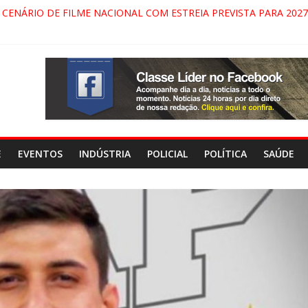
 CENÁRIO DE FILME NACIONAL COM ESTREIA PREVISTA PARA 2027
 DO COMANDO VERMELHO NO VALE”, AFIRMA PROMOTOR DO GA
RECIDA NA DUTRA SERÁ BLOQUEADO NO FIM DE SEMANA; MOTOR
NDAMONHANGABA E QUELUZ NA RETA FINAL PELA FÁBRICA DA C
E
EVENTOS
INDÚSTRIA
POLICIAL
POLÍTICA
SAÚDE