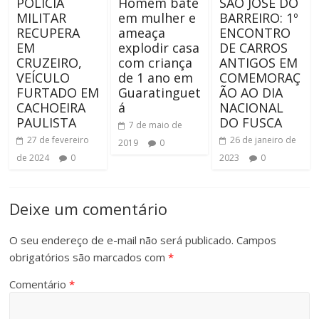
POLÍCIA
Homem bate
SÃO JOSÉ DO
MILITAR
em mulher e
BARREIRO: 1º
RECUPERA
ameaça
ENCONTRO
EM
explodir casa
DE CARROS
CRUZEIRO,
com criança
ANTIGOS EM
VEÍCULO
de 1 ano em
COMEMORAÇ
FURTADO EM
Guaratinguet
ÃO AO DIA
CACHOEIRA
á
NACIONAL
PAULISTA
DO FUSCA
7 de maio de
27 de fevereiro
26 de janeiro de
2019
0
de 2024
0
2023
0
Deixe um comentário
O seu endereço de e-mail não será publicado.
Campos
obrigatórios são marcados com
*
Comentário
*