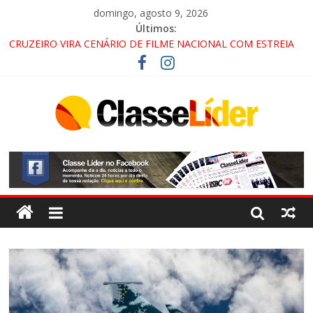
domingo, agosto 9, 2026
Últimos:
CRUZEIRO VIRA CENÁRIO DE FILME NACIONAL COM ESTREIA
PREVISTA PARA 2027!
“HÁ PRESENÇA DO COMANDO VERMELHO NO VALE”, AFIRMA
PROMOTOR DO GAECO
ACESSO À APARECIDA NA DUTRA SERÁ BLOQUEADO NO FIM
DE SEMANA; MOTORISTAS DEVEM USAR ROTAS
ALTERNATIVAS
LORENA, PINDAMONHANGABA E QUELUZ NA RETA FINAL
PELA FÁBRICA DA COCA-COLA!