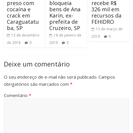
preso com
bloqueia
recebe R$
cocaína e
bens de Ana
326 mil em
crack em
Karin, ex-
recursos da
Caraguatatu
prefeita de
FEHIDRO
ba, SP
Cruzeiro, SP
13 de março de
13 de dezembro
18 de janeiro de
2019
0
de 2018
0
2019
0
Deixe um comentário
O seu endereço de e-mail não será publicado.
Campos
obrigatórios são marcados com
*
Comentário
*