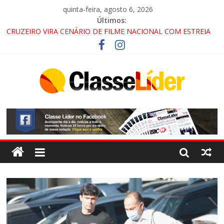
quinta-feira, agosto 6, 2026
Últimos:
CRUZEIRO VIRA CENÁRIO DE FILME NACIONAL COM ESTREIA
PREVISTA PARA 2027!
“HÁ PRESENÇA DO COMANDO VERMELHO NO VALE”, AFIRMA
PROMOTOR DO GAECO
ACESSO À APARECIDA NA DUTRA SERÁ BLOQUEADO NO FIM
DE SEMANA; MOTORISTAS DEVEM USAR ROTAS
ALTERNATIVAS
LORENA, PINDAMONHANGABA E QUELUZ NA RETA FINAL
PELA FÁBRICA DA COCA-COLA!