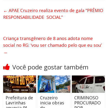
←
APAE Cruzeiro realiza evento de gala “PRÊMIO
RESPONSABILIDADE SOCIAL”
Criança transgênero de 8 anos adota nome
social no RG: ‘vou ser chamado pelo que eu sou’
→
Você pode gostar também
Prefeitura de
Cruzeiro
CRIMINOSO
Lavrinhas
inicia obras
PROCURADO
anuncia 9ª
de
POR