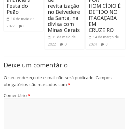
Festa do
revitalização
HOMICÍDIO É
Peão
no Belvedere
DETIDO NO
da Santa, na
ITAGAÇABA
10 de maio de
divisa com
EM
2022
0
Minas Gerais
CRUZEIRO
31 de maio de
14 de março de
2022
0
2024
0
Deixe um comentário
O seu endereço de e-mail não será publicado.
Campos
obrigatórios são marcados com
*
Comentário
*