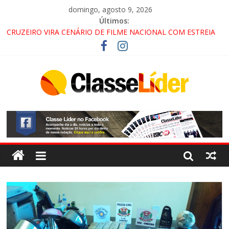
domingo, agosto 9, 2026
Últimos:
CRUZEIRO VIRA CENÁRIO DE FILME NACIONAL COM ESTREIA
PREVISTA PARA 2027!
“HÁ PRESENÇA DO COMANDO VERMELHO NO VALE”, AFIRMA
PROMOTOR DO GAECO
ACESSO À APARECIDA NA DUTRA SERÁ BLOQUEADO NO FIM
DE SEMANA; MOTORISTAS DEVEM USAR ROTAS
ALTERNATIVAS
LORENA, PINDAMONHANGABA E QUELUZ NA RETA FINAL
PELA FÁBRICA DA COCA-COLA!