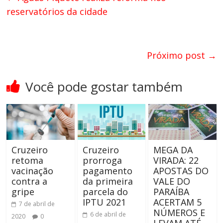
reservatórios da cidade
Próximo post
→
Você pode gostar também
Cruzeiro
Cruzeiro
MEGA DA
retoma
prorroga
VIRADA: 22
vacinação
pagamento
APOSTAS DO
contra a
da primeira
VALE DO
gripe
parcela do
PARAÍBA
IPTU 2021
ACERTAM 5
7 de abril de
NÚMEROS E
6 de abril de
2020
0