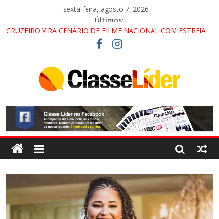
sexta-feira, agosto 7, 2026
Últimos:
CRUZEIRO VIRA CENÁRIO DE FILME NACIONAL COM ESTREIA
PREVISTA PARA 2027!
“HÁ PRESENÇA DO COMANDO VERMELHO NO VALE”, AFIRMA
PROMOTOR DO GAECO
ACESSO À APARECIDA NA DUTRA SERÁ BLOQUEADO NO FIM
DE SEMANA; MOTORISTAS DEVEM USAR ROTAS
ALTERNATIVAS
LORENA, PINDAMONHANGABA E QUELUZ NA RETA FINAL
PELA FÁBRICA DA COCA-COLA!