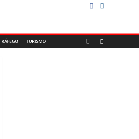
CO
STAS DEVEM USAR ROTAS ALTERNATIVAS
A-COLA!
TRÁFEGO
TURISMO