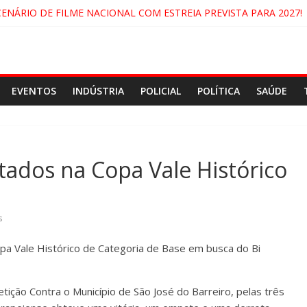
CENÁRIO DE FILME NACIONAL COM ESTREIA PREVISTA PARA 2027!
DO COMANDO VERMELHO NO VALE”, AFIRMA PROMOTOR DO GAE
ECIDA NA DUTRA SERÁ BLOQUEADO NO FIM DE SEMANA; MOTORI
NDAMONHANGABA E QUELUZ NA RETA FINAL PELA FÁBRICA DA COC
EVENTOS
INDÚSTRIA
POLICIAL
POLÍTICA
SAÚDE
tados na Copa Vale Histórico
s
pa Vale Histórico de Categoria de Base em busca do Bi
ição Contra o Município de São José do Barreiro, pelas três