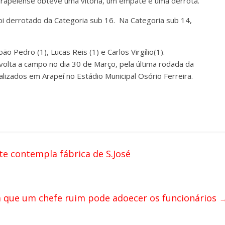
 arapeiense obteve uma vitória, um empate e uma derrota.
oi derrotado da Categoria sub 16. Na Categoria sub 14,
João Pedro (1), Lucas Reis (1) e Carlos Virgílio(1).
volta a campo no dia 30 de Março, pela última rodada da
alizados em Arapeí no Estádio Municipal Osório Ferreira.
te contempla fábrica de S.José
a que um chefe ruim pode adoecer os funcionários