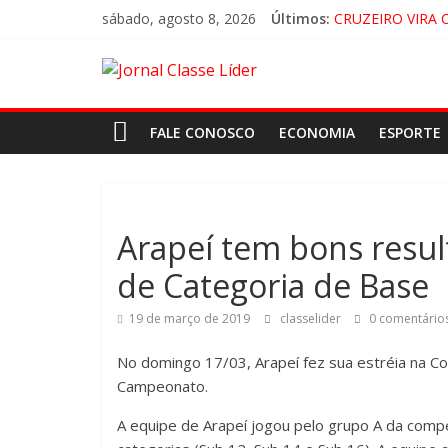
sábado, agosto 8, 2026
Últimos:
CRUZEIRO VIRA 
“HÁ PRESENÇA 
ACESSO À APAR
🚨 LORENA, PI
FALE CONOSCO
ECONOMIA
ESPORTE
Arapeí tem bons resul
de Categoria de Base
19 de março de 2019
classelider
0 comentário
No domingo 17/03, Arapeí fez sua estréia na Co
Campeonato.
A equipe de Arapeí jogou pelo grupo A da compet