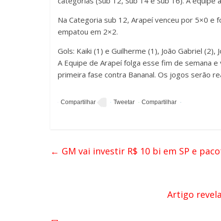
categorias (Sub 12, Sub 14 e Sub 16). A equipe
Na Categoria sub 12, Arapeí venceu por 5×0 e f
empatou em 2×2.
Gols: Kaiki (1) e Guilherme (1), João Gabriel (2), 
A Equipe de Arapeí folga esse fim de semana e 
primeira fase contra Bananal. Os jogos serão re
←
GM vai investir R$ 10 bi em SP e paco
Artigo revel