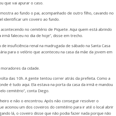
ou que vai apurar o caso.
l mostra ao fundo o pai, acompanhado de outro filho, cavando no
el identificar um coveiro ao fundo.
á acontecendo no cemitério de Piquete. Aqui quem está abrindo
irmã faleceu no dia de hoje”, disse em trecho.
u de insuficiência renal na madrugada de sábado na Santa Casa
rária para o velório que aconteceu na casa da mãe da jovem em
e moradores da cidade.
olta das 10h. A gente tentou correr atrás da prefeita. Como a
nde é tudo aqui. Ela estava na porta da casa da irmã e mandou
lo cemitério”, conta Diego.
nheiro e não o encontrou. Após não conseguir resolver o
e acionou um dos coveiros do cemitério para ir até o local abrir
gando lá, o coveiro disse que não podia fazer nada porque não