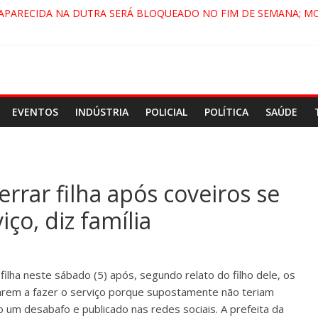
 APARECIDA NA DUTRA SERÁ BLOQUEADO NO FIM DE SEMANA; M
A, PINDAMONHANGABA E QUELUZ NA RETA FINAL PELA FÁBRICA 
VIRA CENÁRIO DE FILME NACIONAL COM ESTREIA PREVISTA PARA 
ENÇA DO COMANDO VERMELHO NO VALE”, AFIRMA PROMOTOR D
EVENTOS
INDÚSTRIA
POLICIAL
POLÍTICA
SAÚDE
errar filha ​​após coveiros se
ço, diz família
filha neste sábado (5) após, segundo relato do filho dele, os
sarem a fazer o serviço porque supostamente não teriam
 um desabafo e publicado nas redes sociais. A prefeita da