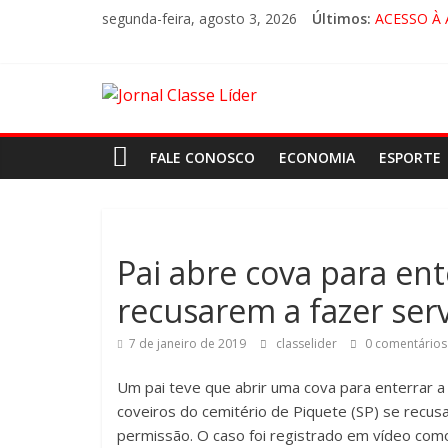
segunda-feira, agosto 3, 2026
Últimos:
ACESSO À
🚨 LOREN
CRUZEIRO 
“HÁ PRES
FALE CONOSCO
ECONOMIA
ESPORTE
Pai ​abre cova ​para ent
recusarem a fazer servi
7 de janeiro de 2019
classelider
0 comentários
Um pai teve que abrir uma cova para enterrar a 
coveiros do cemitério de Piquete (SP) se recu
permissão. O caso foi registrado em vídeo como