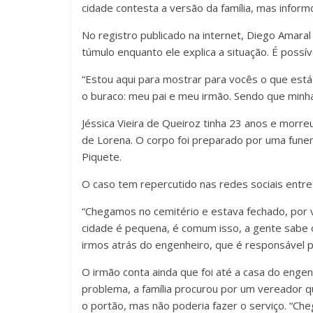
cidade contesta a versão da família, mas inform
No registro publicado na internet, Diego Amara
túmulo enquanto ele explica a situação. É possív
“Estou aqui para mostrar para vocês o que est
o buraco: meu pai e meu irmão. Sendo que minha 
Jéssica Vieira de Queiroz tinha 23 anos e morre
de Lorena. O corpo foi preparado por uma fune
Piquete.
O caso tem repercutido nas redes sociais entr
“Chegamos no cemitério e estava fechado, por v
cidade é pequena, é comum isso, a gente sabe o
irmos atrás do engenheiro, que é responsável pe
O irmão conta ainda que foi até a casa do enge
problema, a família procurou por um vereador qu
o portão, mas não poderia fazer o serviço. “Che