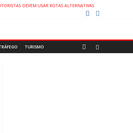
OTORISTAS DEVEM USAR ROTAS ALTERNATIVAS
DA COCA-COLA!
2027!
O GAECO
TRÁFEGO
TURISMO