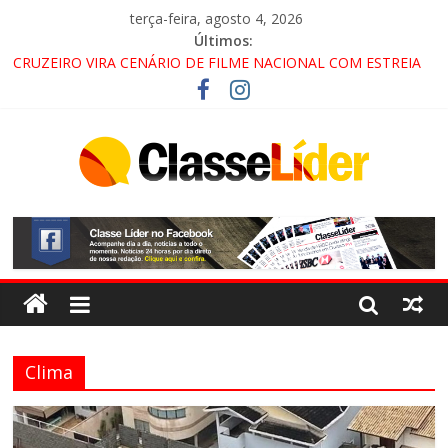
terça-feira, agosto 4, 2026
Últimos:
CRUZEIRO VIRA CENÁRIO DE FILME NACIONAL COM ESTREIA
PREVISTA PARA 2027!
“HÁ PRESENÇA DO COMANDO VERMELHO NO VALE”, AFIRMA
PROMOTOR DO GAECO
ACESSO À APARECIDA NA DUTRA SERÁ BLOQUEADO NO FIM
DE SEMANA; MOTORISTAS DEVEM USAR ROTAS
ALTERNATIVAS
LORENA, PINDAMONHANGABA E QUELUZ NA RETA FINAL
PELA FÁBRICA DA COCA-COLA!
Clima