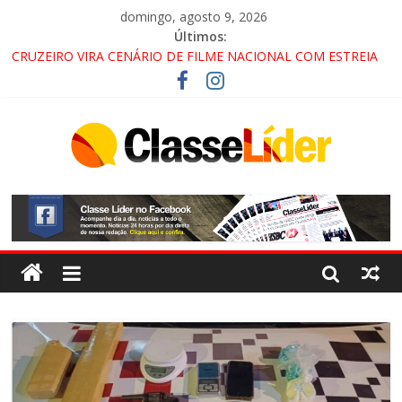
domingo, agosto 9, 2026
Últimos:
CRUZEIRO VIRA CENÁRIO DE FILME NACIONAL COM ESTREIA
PREVISTA PARA 2027!
“HÁ PRESENÇA DO COMANDO VERMELHO NO VALE”, AFIRMA
PROMOTOR DO GAECO
ACESSO À APARECIDA NA DUTRA SERÁ BLOQUEADO NO FIM
DE SEMANA; MOTORISTAS DEVEM USAR ROTAS
ALTERNATIVAS
LORENA, PINDAMONHANGABA E QUELUZ NA RETA FINAL
PELA FÁBRICA DA COCA-COLA!