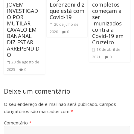
JOVEM
Lorenzoni diz
completos
INVESTIGAD
que está com
começam a
O POR
Covid-19
ser
MUTILAR
imunizados
20 de julho de
CAVALO EM
contra a
2020
0
BANANAL
Covid-19 em
DIZ ESTAR
Cruzeiro
ARREPENDID
13 de abril de
O
2021
0
20 de agosto de
2025
0
Deixe um comentário
O seu endereço de e-mail não será publicado.
Campos
obrigatórios são marcados com
*
Comentário
*