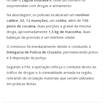
no bairro
Lagoa Dourada II
, onde um homem foi
surpreendido com drogas e armamento.
Na abordagem, os policiais localizaram um
revólver
calibre .32
,
12 munições
, um
coldre
, além de
150
pinos de cocaína
, duas porções a granel da mesma
droga, aproximadamente
1,5 kg de maconha
, duas
balanças de precisão e um telefone celular.
O criminoso foi imediatamente detido e conduzido à
Delegacia de Polícia de Cruzeiro
, permanecendo preso
e à disposição da Justiça.
Segundo a PM, a operação reforça o combate direto ao
tráfico de drogas e à criminalidade armada na região,
retirando de circulação materiais que seriam utilizados
em práticas ilícitas.