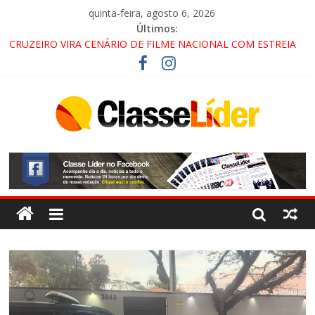
quinta-feira, agosto 6, 2026
Últimos:
CRUZEIRO VIRA CENÁRIO DE FILME NACIONAL COM ESTREIA
PREVISTA PARA 2027!
“HÁ PRESENÇA DO COMANDO VERMELHO NO VALE”, AFIRMA
PROMOTOR DO GAECO
ACESSO À APARECIDA NA DUTRA SERÁ BLOQUEADO NO FIM
DE SEMANA; MOTORISTAS DEVEM USAR ROTAS
ALTERNATIVAS
LORENA, PINDAMONHANGABA E QUELUZ NA RETA FINAL
PELA FÁBRICA DA COCA-COLA!