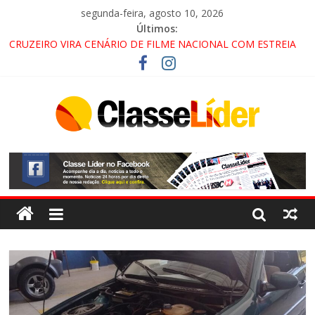
segunda-feira, agosto 10, 2026
Últimos:
CRUZEIRO VIRA CENÁRIO DE FILME NACIONAL COM ESTREIA
PREVISTA PARA 2027!
“HÁ PRESENÇA DO COMANDO VERMELHO NO VALE”, AFIRMA
PROMOTOR DO GAECO
ACESSO À APARECIDA NA DUTRA SERÁ BLOQUEADO NO FIM
DE SEMANA; MOTORISTAS DEVEM USAR ROTAS
ALTERNATIVAS
LORENA, PINDAMONHANGABA E QUELUZ NA RETA FINAL
PELA FÁBRICA DA COCA-COLA!