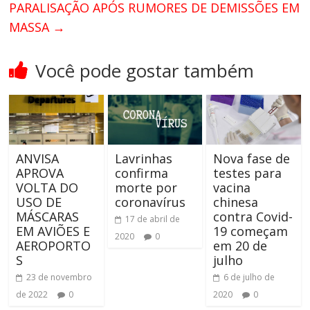
PARALISAÇÃO APÓS RUMORES DE DEMISSÕES EM
MASSA
→
Você pode gostar também
ANVISA
Lavrinhas
Nova fase de
APROVA
confirma
testes para
VOLTA DO
morte por
vacina
USO DE
coronavírus
chinesa
MÁSCARAS
contra Covid-
17 de abril de
EM AVIÕES E
19 começam
2020
0
AEROPORTO
em 20 de
S
julho
23 de novembro
6 de julho de
de 2022
0
2020
0